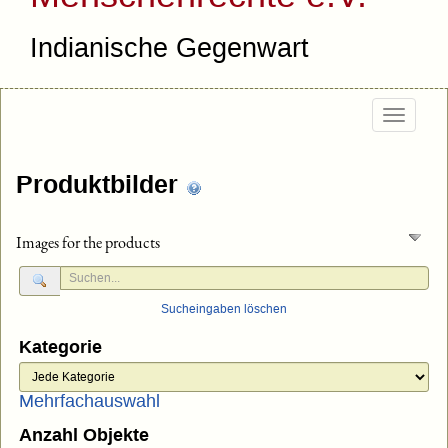
Indianische Gegenwart
Togg
navig
Produktbilder
Images for the products
Sucheingaben löschen
Kategorie
Mehrfachauswahl
Anzahl Objekte