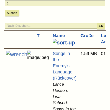
Suchen
OK
T
Name
Größe
Letz
Änd
Songs in
1.59 MB
01.0
the
Enemy's
Language
(Rückcover)
Lance
Henson,
Lisa
Schnorf:
Songs in the