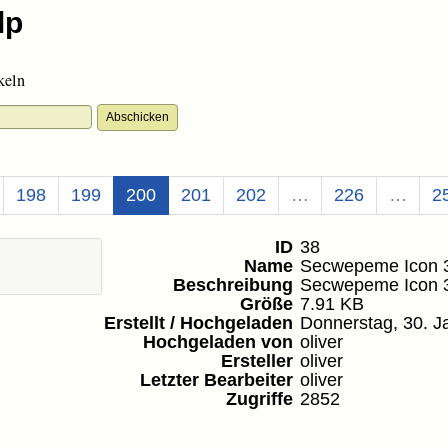
keln
(Aktuell)
198
199
200
201
202
…
226
…
2
ID
38
Name
Secwepeme Icon 
Beschreibung
Secwepeme Icon 
Größe
7.91 KB
Erstellt / Hochgeladen
Donnerstag, 30. J
Hochgeladen von
oliver
Ersteller
oliver
Letzter Bearbeiter
oliver
Zugriffe
2852