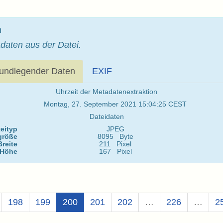
n
daten aus der Datei.
undlegender Daten
EXIF
Uhrzeit der Metadatenextraktion
Montag, 27. September 2021 15:04:25 CEST
Dateidaten
eityp
JPEG
größe
8095 Byte
Breite
211 Pixel
Höhe
167 Pixel
(Aktuell)
198
199
200
201
202
…
226
…
2