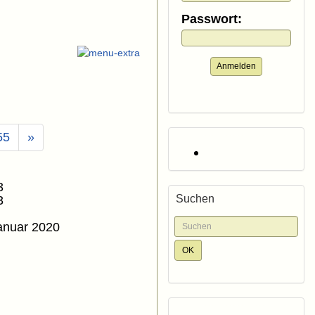
Passwort:
Anmelden
55
»
3
Suchen
3
anuar 2020