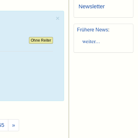
Newsletter
×
Frühere News
:
weiter...
Ohne Reiter
55
»