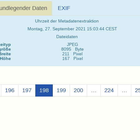
undlegender Daten
EXIF
Uhrzeit der Metadatenextraktion
Montag, 27. September 2021 15:03:44 CEST
Dateidaten
eityp
JPEG
größe
8095 Byte
Breite
211 Pixel
Höhe
167 Pixel
(Aktuell)
196
197
198
199
200
…
224
…
2