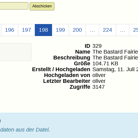
(Aktuell)
196
197
198
199
200
…
224
…
2
ID
329
Name
The Bastard Fairi
Beschreibung
The Bastard Fairi
Größe
104.71 KB
Erstellt / Hochgeladen
Samstag, 11. Juli
Hochgeladen von
oliver
Letzter Bearbeiter
oliver
Zugriffe
3147
n
daten aus der Datei.