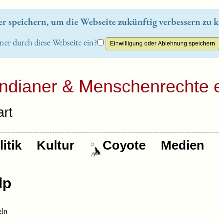
 speichern, um die Webseite zukünftig verbessern zu k
ner durch diese Webseite ein?
Indianer & Menschenrechte e
rt
itik
Kultur
Coyote
Medien
eln