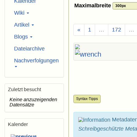
Kalender
Maximalbreite
Wiki
Artikel
«
1
…
172
…
Blogs
Dateiarchive
Nachverfolgungen
Zuletzt besucht
Keine anzuzeigenden
Syntax-Tipps
Datensätze
Metadate
Kalender
Schreibgeschützte Meta