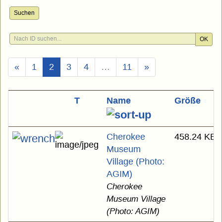
Suchen
OK
(Aktuell)
«
1
2
3
4
…
11
»
T
Name
Größe
Cherokee
458.24 KB
Museum
Village (Photo:
AGIM)
Cherokee
Museum Village
(Photo: AGIM)