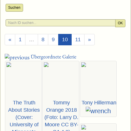
Suchen
OK
(Aktuell)
«
1
…
8
9
10
11
»
Übergeordnete Galerie
The Truth
Tommy
Tony Hillerman
About Stories
Orange 2018
(Cover:
(Foto: Larry D.
University of
Moore CC BY-