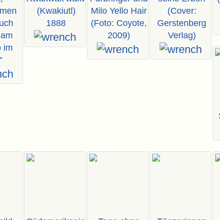
mmen
(Kwakiutl)
Milo Yello Hair
(Cover:
uch
1888
(Foto: Coyote,
Gerstenberg
ham
2009)
Verlag)
b im
“