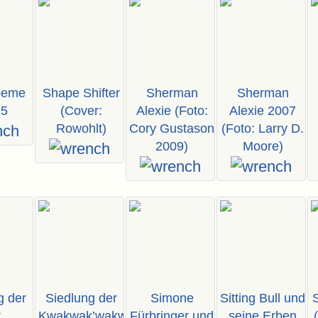
peme
Shape Shifter
Sherman
Sherman
 5
(Cover:
Alexie (Foto:
Alexie 2007
Rowohlt)
Cory Gustason
(Foto: Larry D.
2009)
Moore)
g der
Siedlung der
Simone
Sitting Bull und
S
,
Kwakwak’wakw
Fürbringer und
seine Erben