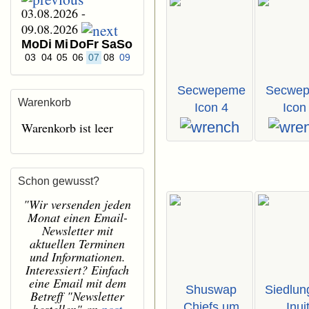
03.08.2026 -
09.08.2026
Mo
Di
Mi
Do
Fr
Sa
So
03
04
05
06
07
08
09
Secwepeme
Secwe
Warenkorb
Icon 4
Icon
Warenkorb ist leer
Schon gewusst?
"Wir versenden jeden
Monat einen Email-
Newsletter mit
aktuellen Terminen
und Informationen.
Interessiert? Einfach
eine Email mit dem
Shuswap
Siedlun
Betreff "Newsletter
Chiefs um
Inuit