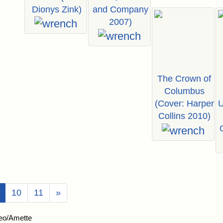
Dionys Zink)
and Company
2007)
The Crown of
Columbus
(Cover: Harper
U
Collins 2010)
(Aktuell)
10
11
»
eo/Amette