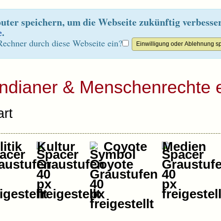
ter speichern, um die Webseite zukünftig verbesse
e
.
Rechner durch diese Webseite ein?
Indianer & Menschenrechte e
rt
itik
Kultur
Coyote
Medien