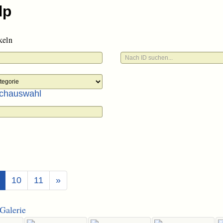
keln
chauswahl
(Aktuell)
10
11
»
Galerie