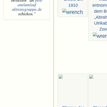
bestellen" an
post
am/um/auf
1910
entno
aktionsgruppe.de
dem B
schicken."
„Abra
Ulrika
Zoo