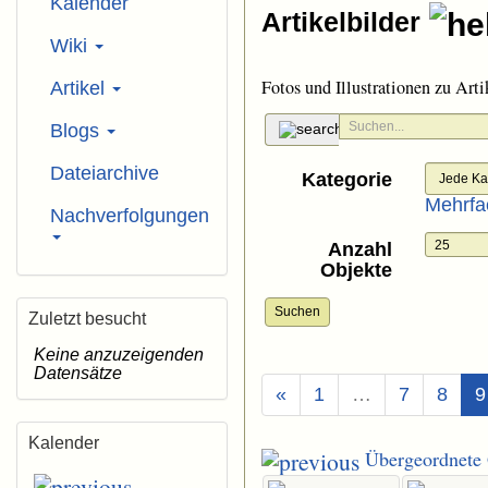
Kalender
Artikelbilder
Wiki
Fotos und Illustrationen zu Arti
Artikel
Blogs
Dateiarchive
Kategorie
Mehrfa
Nachverfolgungen
Anzahl
Objekte
Suchen
Zuletzt besucht
Keine anzuzeigenden
Datensätze
«
1
…
7
8
9
Kalender
Übergeordnete 