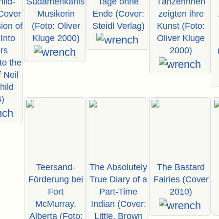
ild-
Südamerikanische
Tage ohne
Tänzerinnen
Cover
Musikerin
Ende (Cover:
zeigten ihre
on of
(Foto: Oliver
Steidl Verlag)
Kunst (Foto:
 Into
Kluge 2000)
Oliver Kluge
rs
2000)
to the
 Neil
hild
)
Teersand-
The Absolutely
The Bastard
Förderung bei
True Diary of a
Fairies (Cover
Fort
Part-Time
2010)
McMurray,
Indian (Cover:
Alberta (Foto:
Little, Brown