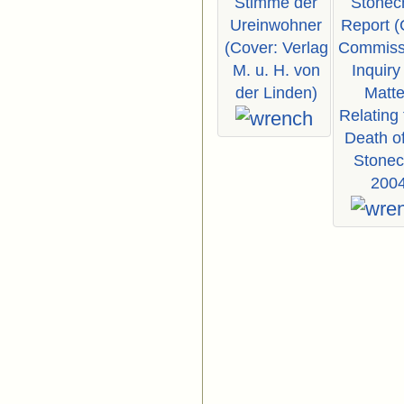
Stimme der
Stonech
Ureinwohner
Report (
(Cover: Verlag
Commissi
M. u. H. von
Inquiry
der Linden)
Matte
Relating 
Death of
Stonec
2004