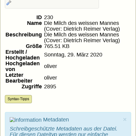
ID
230
Name
Die Milch des weissen Mannes
(Cover: Dietrich Reimer Verlag)
Beschreibung
Die Milch des weissen Mannes
(Cover: Dietrich Reimer Verlag)
Größe
765.51 KB
Erstellt /
Sonntag, 29. März 2020
Hochgeladen
Hochgeladen
oliver
von
Letzter
oliver
Bearbeiter
Zugriffe
2895
Syntax-Tipps
×
Metadaten
Schreibgeschützte Metadaten aus der Datei.
Für diesen Dateityp werden nur einfache