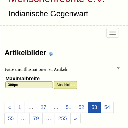
Indianische Gegenwart
Togg
navig
Artikelbilder
Fotos und Illustrationen zu Artikeln
Maximalbreite
(Aktuell)
«
1
…
27
…
51
52
53
54
55
…
79
…
255
»