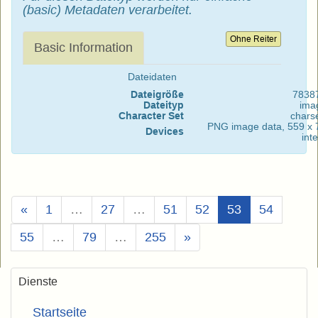
(basic) Metadaten verarbeitet.
Ohne Reiter
Basic Information
Dateidaten
Dateigröße
7838
Dateityp
ima
Character Set
chars
PNG image data, 559 x 7
Devices
int
(Aktuell)
«
1
…
27
…
51
52
53
54
55
…
79
…
255
»
Dienste
Startseite