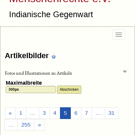
Indianische Gegenwart
Togg
navig
Artikelbilder
Fotos und Illustrationen zu Artikeln
Maximalbreite
(Aktuell)
«
1
…
3
4
5
6
7
…
31
…
255
»