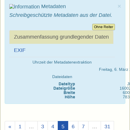
×
Metadaten
Schreibgeschützte Metadaten aus der Datei.
Ohne Reiter
Zusammenfassung grundlegender Daten
EXIF
Uhrzeit der Metadatenextraktion
Freitag, 6. Mär
Dateidaten
Dateityp
J
Dateigröße
1600
Breite
600
Höhe
783
(Aktuell)
«
1
…
3
4
5
6
7
…
31