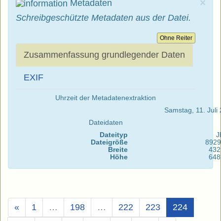
×
Metadaten
Schreibgeschützte Metadaten aus der Datei.
Ohne Reiter
Zusammenfassung grundlegender Daten
EXIF
Uhrzeit der Metadatenextraktion
Samstag, 11. Jul
Dateidaten
Dateityp
J
Dateigröße
8929
Breite
432
Höhe
648
(Aktuell)
«
1
…
198
…
222
223
224