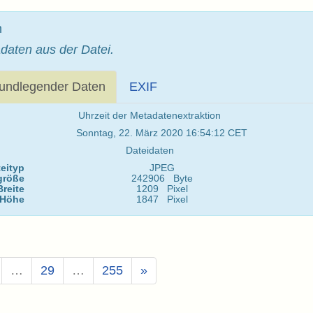
n
daten aus der Datei.
undlegender Daten
EXIF
Uhrzeit der Metadatenextraktion
Sonntag, 22. März 2020 16:54:12 CET
Dateidaten
eityp
JPEG
größe
242906 Byte
Breite
1209 Pixel
Höhe
1847 Pixel
…
29
…
255
»