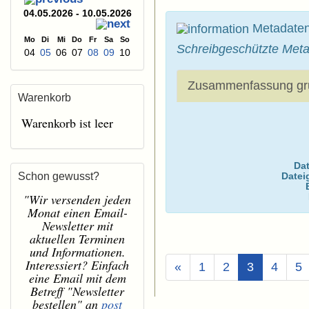
04.05.2026 - 10.05.2026
Metadate
Mo
Di
Mi
Do
Fr
Sa
So
Schreibgeschützte Meta
04
05
06
07
08
09
10
Zusammenfassung gr
Warenkorb
Warenkorb ist leer
Dat
Datei
Schon gewusst?
"Wir versenden jeden
Monat einen Email-
Newsletter mit
aktuellen Terminen
und Informationen.
Interessiert? Einfach
(Aktuell)
«
1
2
3
4
5
eine Email mit dem
Betreff "Newsletter
bestellen" an
post