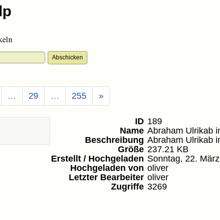
keln
…
29
…
255
»
ID
189
Name
Abraham Ulrikab i
Beschreibung
Abraham Ulrikab i
Größe
237.21 KB
Erstellt / Hochgeladen
Sonntag, 22. Mär
Hochgeladen von
oliver
Letzter Bearbeiter
oliver
Zugriffe
3269