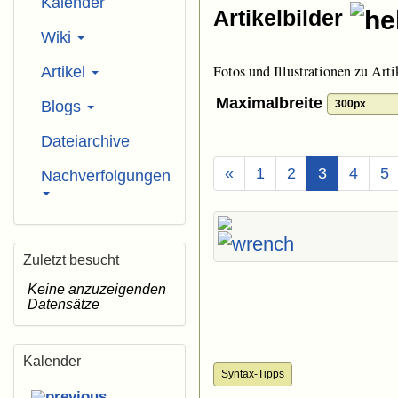
Kalender
Artikelbilder
Wiki
Fotos und Illustrationen zu Arti
Artikel
Maximalbreite
Blogs
Dateiarchive
(Aktuell)
«
1
2
3
4
5
Nachverfolgungen
Zuletzt besucht
Keine anzuzeigenden
Datensätze
Kalender
Syntax-Tipps