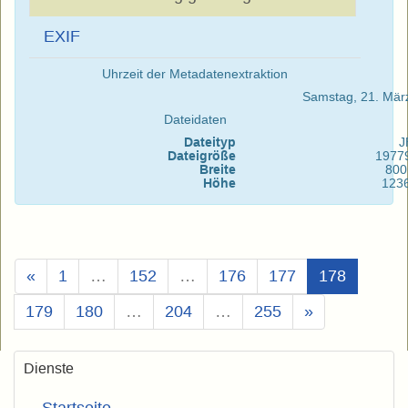
EXIF
Uhrzeit der Metadatenextraktion
Samstag, 21. Mär
Dateidaten
Dateityp
J
Dateigröße
1977
Breite
800
Höhe
123
(Aktuell)
«
1
…
152
…
176
177
178
179
180
…
204
…
255
»
Dienste