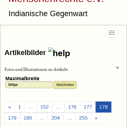
Indianische Gegenwart
Togg
navig
Artikelbilder
Fotos und Illustrationen zu Artikeln
Maximalbreite
(Aktuell)
«
1
…
152
…
176
177
178
179
180
…
204
…
255
»