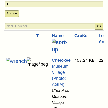
Suchen
OK
T
Name
Größe
Letz
Änd
Cherokee
458.24 KB
22.0
Museum
Village
(Photo:
AGIM)
Cherokee
Museum
Village