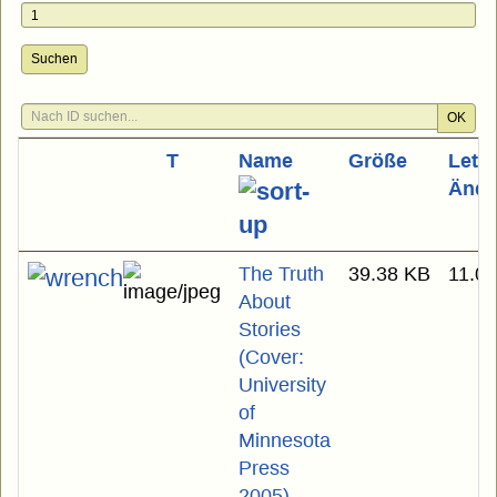
Suchen
OK
T
Name
Größe
Letzt
Ände
The Truth
39.38 KB
11.0
About
Stories
(Cover:
University
of
Minnesota
Press
2005)