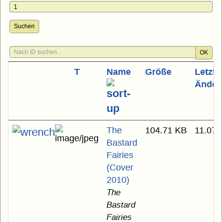
Suchen
OK
T
Name
Größe
Letzte
Änder
The
104.71 KB
11.07.
Bastard
Fairies
(Cover
2010)
The
Bastard
Fairies