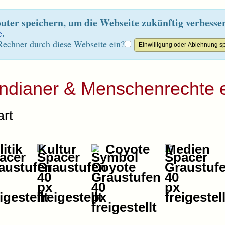
ter speichern, um die Webseite zukünftig verbesse
e
.
Rechner durch diese Webseite ein?
Indianer & Menschenrechte e
rt
itik
Kultur
Coyote
Medien