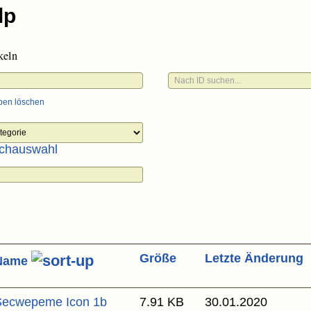
keln
ben löschen
chauswahl
Größe
Letzte Änderung
Name
Secwepeme Icon 1b
7.91 KB
30.01.2020