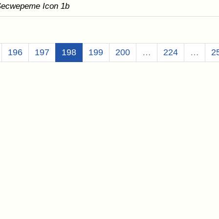
ecwepeme Icon 1b
(Aktuell)
196
197
198
199
200
…
224
…
2