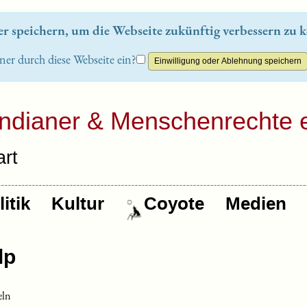
 speichern, um die Webseite zukünftig verbessern zu k
ner durch diese Webseite ein?
Indianer & Menschenrechte e
rt
itik
Kultur
Coyote
Medien
eln