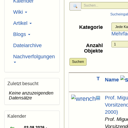
Kalender
Wiki
Sucheinga
Artikel
Kategorie
Mehrfa
Blogs
Dateiarchive
Anzahl
Objekte
Nachverfolgungen
Suchen
T
Name
Zuletzt besucht
Keine anzuzeigenden
Prof. Mig
Datensätze
Vorsitzen
2000)
Kalender
Prof. Migu
Vorsitzend
03.08.2026 -