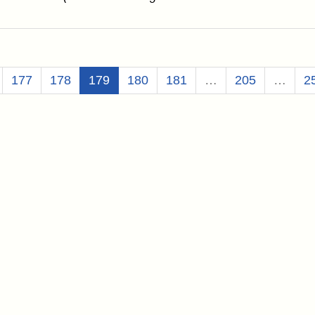
(Aktuell)
177
178
179
180
181
…
205
…
2