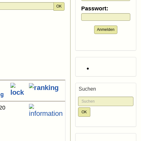
OK
Passwort:
Anmelden
Suchen
ng
20