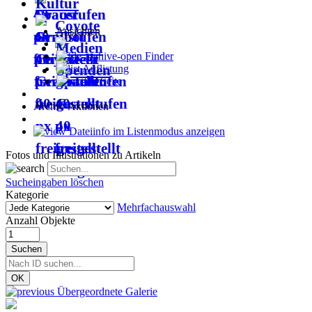
Kultur
Coyote
Ansichten
Medien
Finder
Spenden
Auflistung
Seite
Archiv-Aktionen
Dateiinfo im Listenmodus anzeigen
Fotos und Illustrationen zu Artikeln
Sucheingaben löschen
Kategorie
Mehrfachauswahl
Anzahl Objekte
Suchen
OK
Übergeordnete Galerie