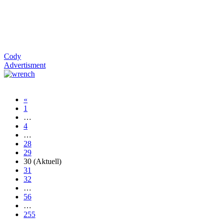
Cody
Advertisment
«
1
…
4
…
28
29
30
(Aktuell)
31
32
…
56
…
255