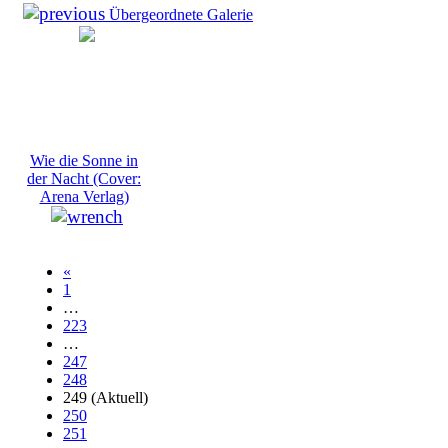
Übergeordnete Galerie
Wie die Sonne in
der Nacht (Cover:
Arena Verlag)
«
1
…
223
…
247
248
249
(Aktuell)
250
251