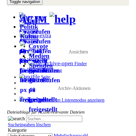
Toggle navigation
Über uns
AGIM
Politik
Kultur
Coyote
Ansichten
Medien
Finder
Spenden
Auflistung
Seite
Archiv-Aktionen
Dateiinfo im Listenmodus anzeigen
Dateiablage für AGIM-relevante Dateien
Sucheingaben löschen
Kategorie
Mehrfachauswahl