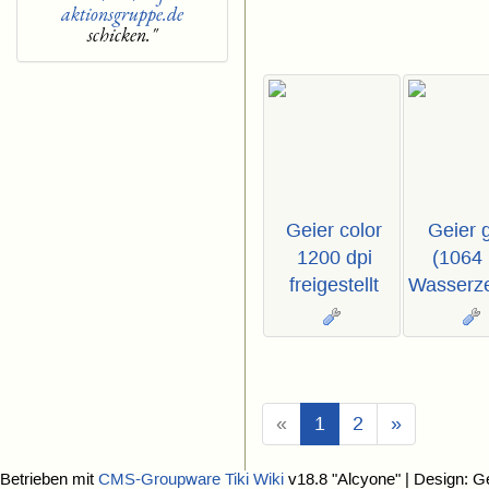
aktionsgruppe.de
schicken."
Geier color
Geier 
1200 dpi
(1064 
freigestellt
Wasserz
(Aktuell)
«
1
2
»
Betrieben mit
CMS-Groupware Tiki Wiki
v18.8 "Alcyone"
| Design: G