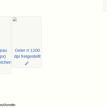
grau
Geier rt 1200
px)
dpi freigestellt
eichen
eo/Amette