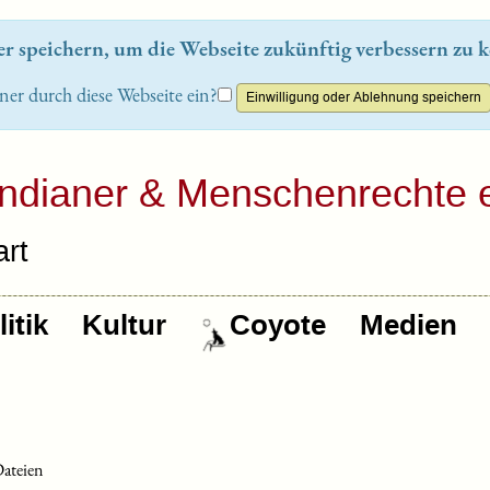
 speichern, um die Webseite zukünftig verbessern zu k
ner durch diese Webseite ein?
Indianer & Menschenrechte e
rt
itik
Kultur
Coyote
Medien
Dateien