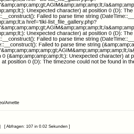
d='&amp;amp;amp;gt;AGIM&amp;amp;amp;lt;/a&amp;amp;
;amp;lt;): Unexpected character) at position 0 (D): The
__construct(): Failed to parse time string (DateTime::__c
amp;lt;a href='tiki-list_file_gallery.php?
d='&amp;amp;amp;gt;AGIM&amp;amp;amp;lt;/a&amp;amp;
;amp;lt;): Unexpected character) at position 0 (D): The
__construct(): Failed to parse time string (DateTime::__c
:__construct(): Failed to parse time string (&amp;amp;amp
d='&amp;amp;amp;amp;gt;AGIM&amp;amp;amp;amp;lt;/
on 0 (&amp;amp;amp;amp;lt;): Unexpected character) at po
 at position 0 (D): The timezone could not be found in t
eo/Amette
] [ Abfragen: 107 in 0.02 Sekunden ]