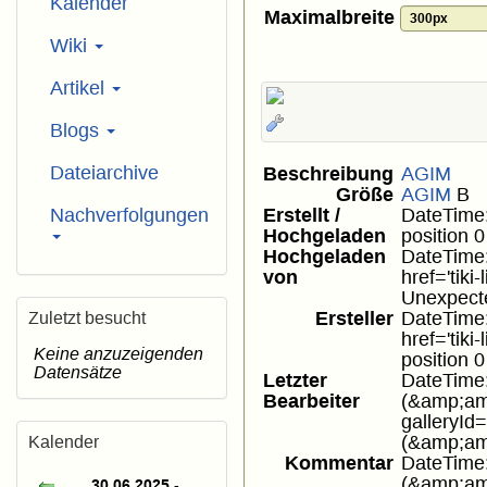
Kalender
Maximalbreite
Wiki
Artikel
Blogs
Dateiarchive
Beschreibung
AGIM
Größe
AGIM
B
Nachverfolgungen
Erstellt /
DateTime::
Hochgeladen
position 
Hochgeladen
DateTime::
von
href='tik
Unexpecte
Ersteller
DateTime:
Zuletzt besucht
href='tik
Keine anzuzeigenden
position 
Datensätze
Letzter
DateTime::
Bearbeiter
(&amp;amp;
galleryI
(&amp;amp
Kalender
Kommentar
DateTime::
(&amp;amp;
30.06.2025 -