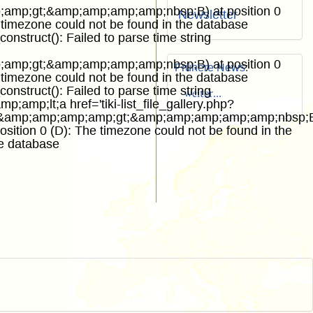
amp;gt;&amp;amp;amp;amp;nbsp;B) at position 0
Newsletter
 timezone could not be found in the database
onstruct(): Failed to parse time string
amp;gt;&amp;amp;amp;amp;nbsp;B) at position 0
Frühere News
:
 timezone could not be found in the database
onstruct(): Failed to parse time string
weiter...
;amp;lt;a href='tiki-list_file_gallery.php?
a&amp;amp;amp;amp;gt;&amp;amp;amp;amp;amp;nbsp;
sition 0 (D): The timezone could not be found in the
he database