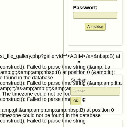
Passwort:
Anmelden
-list_file_gallery.php?galleryId='>AGIM</a>&nbsp;B) at
onstruct(): Failed to parse time string (&amp;lt;a
a&amp;gt;&amp;amp;nbsp;B) at position 0 (&amp;lt;):
be found in the database
Suchen
construct(): Failed to parse time string (&amp;amp;lt;a
mp;amp;lt;/a&amp;amp;gt;&amp;amp;amp;nbsp;B) at
): The timezone could not be found in the database
onstruct(): Failed to parse time string
amp;gt;&amp;amp;amp;amp;nbsp;B) at position 0
 timezone could not be found in the database
onstruct(): Failed to parse time string