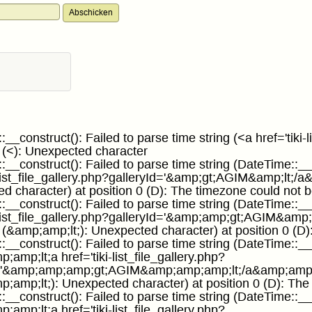
__construct(): Failed to parse time string (<a href='tiki
0 (<): Unexpected character
__construct(): Failed to parse time string (DateTime::__c
i-list_file_gallery.php?galleryId='&amp;gt;AGIM&amp;lt;/
d character) at position 0 (D): The timezone could not 
:__construct(): Failed to parse time string (DateTime::__
i-list_file_gallery.php?galleryId='&amp;amp;gt;AGIM&a
0 (&amp;amp;lt;): Unexpected character) at position 0 (D
__construct(): Failed to parse time string (DateTime::__c
amp;lt;a href='tiki-list_file_gallery.php?
d='&amp;amp;amp;gt;AGIM&amp;amp;amp;lt;/a&amp;amp;
;amp;lt;): Unexpected character) at position 0 (D): The
__construct(): Failed to parse time string (DateTime::__c
amp;lt;a href='tiki-list_file_gallery.php?