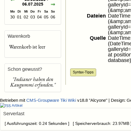
06.07.2025
galleryI
(&amp;amp
Mo
Di
Mi
Do
Fr
Sa
So
Dateien
DateTime::
30
01
02
03
04
05
06
(&amp;amp;
galleryI
(&amp;amp
Warenkorb
Quelle
DateTime::
(DateTime:
Warenkorb ist leer
galleryI
at positi
database)
Schon gewusst?
Syntax-Tipps
"Indianer haben den
Kaugummi erfunden."
Betrieben mit
CMS-Groupware Tiki Wiki
v18.8 "Alcyone"
| Design: G
Artikel
Serverlast
[ Ausführungszeit: 0.24 Sekunden ] [ Speicherverbrauch: 23.97MB 