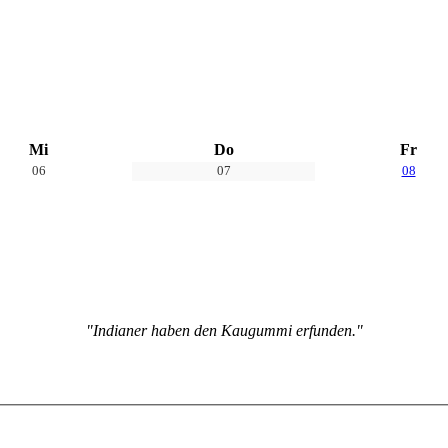
Mi
Do
Fr
06
07
08
"Indianer haben den Kaugummi erfunden."