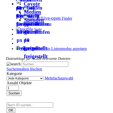
Coyote
Medien
Finder
Spenden
Auflistung
Seite
Dateiinfo im Listenmodus anzeigen
Dateiablage für AGIM-relevante Dateien
Sucheingaben löschen
Kategorie
Mehrfachauswahl
Anzahl Objekte
Suchen
OK