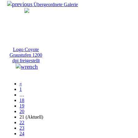
Übergeordnete Galerie
Logo Coyote
Graustufen 1200
dpi freigestellt
«
1
…
18
19
20
21
(Aktuell)
22
23
24