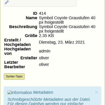
ID
414
Name
Symbol Coyote Graustufen 40
px freigestellt
Beschreibung
Symbol Coyote Graustufen 40
px freigestellt
Größe
2.35 KB
Erstellt /
Dienstag, 23. März 2021
Hochgeladen
Hochgeladen
admin
von
Ersteller
oliver
Letzter
oliver
Bearbeiter
Syntax-Tipps
×
Metadaten
Schreibgeschützte Metadaten aus der Datei.
Für diesen Dateityp werden nur einfache