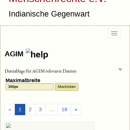
Indianische Gegenwart
Togg
navig
AGIM
Dateiablage für AGIM-relevante Dateien
Maximalbreite
(Aktuell)
«
1
2
3
…
18
»