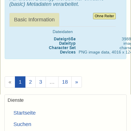
(basic) Metadaten verarbeitet.
Ohne Reiter
Basic Information
Dateidaten
Dateigröße
3988
Dateityp
ima
Character Set
chars
Devices
PNG image data, 4016 x 1248
(Aktuell)
«
1
2
3
…
18
»
Dienste
Startseite
Suchen