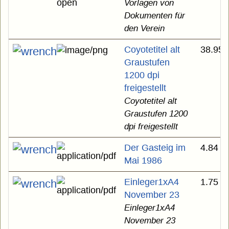
Vorlagen von
Dokumenten für
den Verein
Coyotetitel alt
38.95 
Graustufen
1200 dpi
freigestellt
Coyotetitel alt
Graustufen 1200
dpi freigestellt
Der Gasteig im
4.84 
Mai 1986
Einleger1xA4
1.75 
November 23
Einleger1xA4
November 23