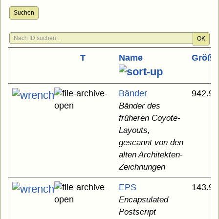
Suchen
OK
T
Name
Größe
Bänder
942.98
Bänder des
früheren Coyote-
Layouts,
gescannt von den
alten Architekten-
Zeichnungen
EPS
143.93
Encapsulated
Postscript