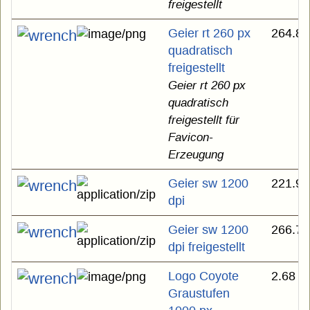
freigestellt
Geier rt 260 px
264.87
quadratisch
freigestellt
Geier rt 260 px
quadratisch
freigestellt für
Favicon-
Erzeugung
Geier sw 1200
221.99
dpi
Geier sw 1200
266.74
dpi freigestellt
Logo Coyote
2.68 
Graustufen