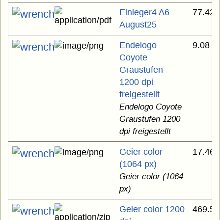
Einleger4 A6
77.42 
August25
Endelogo
9.08 K
Coyote
Graustufen
1200 dpi
freigestellt
Endelogo Coyote
Graustufen 1200
dpi freigestellt
Geier color
17.46 
(1064 px)
Geier color (1064
px)
Geier color 1200
469.57