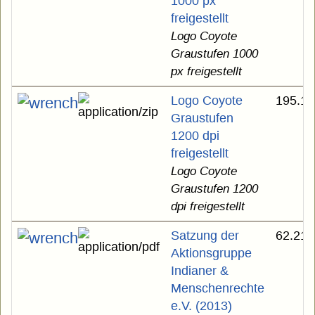
1000 px
freigestellt
Logo Coyote
Graustufen 1000
px freigestellt
Logo Coyote
195.11
Graustufen
1200 dpi
freigestellt
Logo Coyote
Graustufen 1200
dpi freigestellt
Satzung der
62.21 
Aktionsgruppe
Indianer &
Menschenrechte
e.V. (2013)