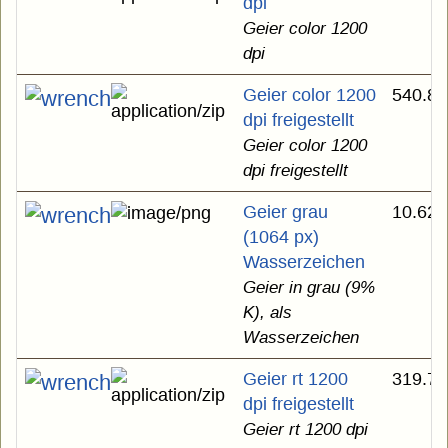
dpi
Geier color 1200
dpi
Geier color 1200
540.81
dpi freigestellt
Geier color 1200
dpi freigestellt
Geier grau
10.62 
(1064 px)
Wasserzeichen
Geier in grau (9%
K), als
Wasserzeichen
Geier rt 1200
319.77
dpi freigestellt
Geier rt 1200 dpi