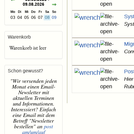
09.08.2026
Mo
Di
Mi
Do
Fr
Sa
So
Sys
03
04
05
06
07
08
09
Syst
Warenkorb
Mig
Warenkorb ist leer
Conv
Schon gewusst?
Pos
Hier
"Wir versenden jeden
Monat einen Email-
Rubr
Newsletter mit
aktuellen Terminen
und Informationen.
Interessiert? Einfach
eine Email mit dem
Betreff "Newsletter
bestellen" an
post
am/um/auf