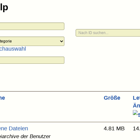
chauswahl
me
Größe
Le
Än
ene Dateien
4.81 MB
14
iarchive der Benutzer