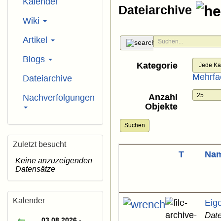
Kalender
Dateiarchive
Wiki
Artikel
Blogs
Kategorie
Mehrfa
Dateiarchive
Anzahl
Nachverfolgungen
Objekte
Suchen
Zuletzt besucht
T
Na
Keine anzuzeigenden
Datensätze
Kalender
Eig
Date
03.08.2026 -