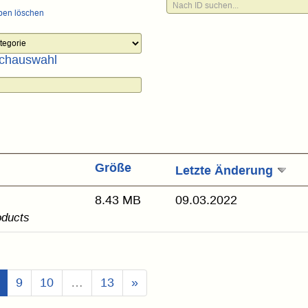
ben löschen
chauswahl
Größe
Letzte Änderung
8.43 MB
09.03.2022
oducts
(Aktuell)
9
10
…
13
»