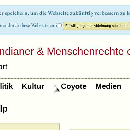
 speichern, um die Webseite zukünftig verbessern zu k
ner durch diese Webseite ein?
Indianer & Menschenrechte e
rt
itik
Kultur
Coyote
Medien