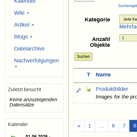
Kalender
Sucheinga
Wiki
Kategorie
Artikel
Mehrfa
Blogs
Anzahl
Objekte
Dateiarchive
Suchen
Nachverfolgungen
T
Name
Produktbilder
Zuletzt besucht
Images for the pr
Keine anzuzeigenden
Datensätze
Kalender
«
1
…
6
7
8
01.06.2026 -