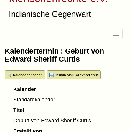
Indianische Gegenwart
Togg
navi
Kalendertermin : Geburt von
Edward Sheriff Curtis
Kalender ansehen
Termin als iCal exportieren
Kalender
Standardkalender
Titel
Geburt von Edward Sheriff Curtis
Erstellt von